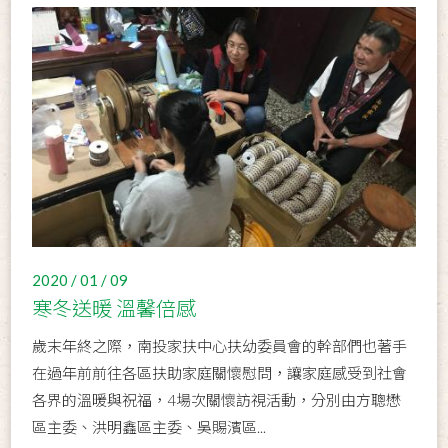
2020 / 01 / 09
寒冬送暖 溫馨倍感
歲末年終之際，南投家扶中心扶幼委員會的幹部們也著手
在過年前前往各區扶助家庭關懷慰問，讓家庭感受到社會
各界的溫暖與祝福，4場次關懷訪視活動，分別由方聰懋
區主委、洪明鑫區主委、吳賜濱區...