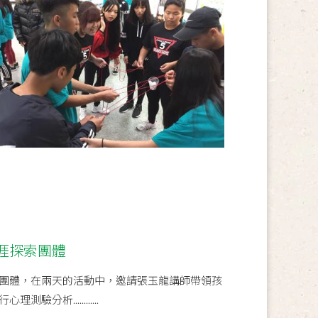
涯探索團體
團體，在兩天的活動中，邀請張玉龍講師帶領孩
分析............