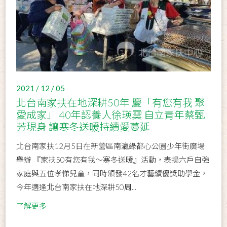
2021 / 12 / 05
北台南家扶在地深耕50年 慶「有您有我 聚
愛成家」 40年認養人徐瑛霙 自立青年蔡甄
芳現身 讓寒冬送暖持續愛蔓延
北台南家扶12月5日在新營區南瀛綠都心公園少年街廣場
舉辦 『家扶50有您有我～寒冬送暖』活動，表揚六戶自強
家庭與五位孝悌兒童，同時頒發42名才藝績優獎助學金，
今年適逢北台南家扶在地深耕50周...
了解更多