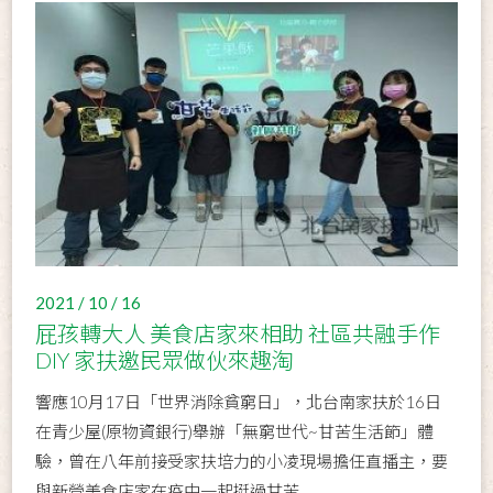
2021 / 10 / 16
屁孩轉大人 美食店家來相助 社區共融手作
DIY 家扶邀民眾做伙來趣淘
響應10月17日「世界消除貧窮日」，北台南家扶於16日
在青少屋(原物資銀行)舉辦「無窮世代~甘苦生活節」體
驗，曾在八年前接受家扶培力的小凌現場擔任直播主，要
與新營美食店家在疫中一起挺過甘苦...