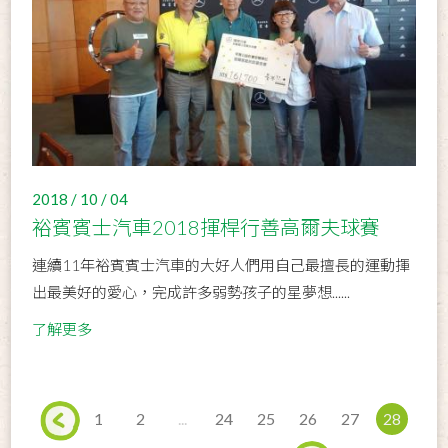
2018 / 10 / 04
裕賓賓士汽車2018揮桿行善高爾夫球賽
連續11年裕賓賓士汽車的大好人們用自己最擅長的運動揮
出最美好的愛心，完成許多弱勢孩子的星夢想......
了解更多
1
2
...
24
25
26
27
28