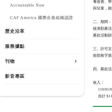
養改善、學
Accountable Now
與兒童，能
CAF America 國際合規組織認證
二、期間：
核准勸募活動
歷史沿革
募款活動財物
服務據點
三、許可文
衛部救字第1
刊物
四、募款活
刊物
影音專區
收入：
電子報
110/01/0
合計 $117,