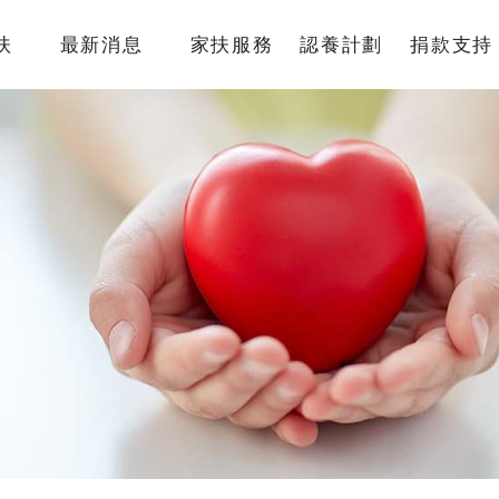
扶
最新消息
家扶服務
認養計劃
捐款支持
簡介
國內服務
認養介紹
捐款專
架構
國際服務
我要認養
捐款方
監察人
倡議研究
認養寫真
捐款徵
責信
認養Q&A
捐款 Q&
沿革
據點
物
專區