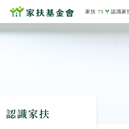
家扶 75
認識家
系列活動
家扶
家的故事
組織
董事及
社會
歷史
服務
認識家扶
刊
影音