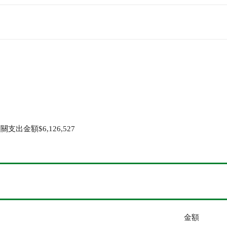
全文檢索
金額$6,126,527
公益
義賣品
無窮
兒童保護
認
金額