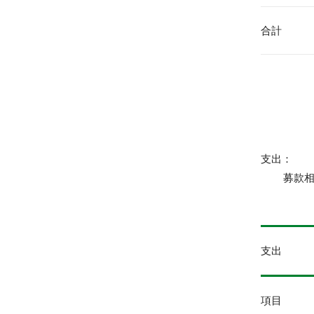
合計
支出：
募款相關支出
支出
熱門關鍵字
用愛包圍
項目