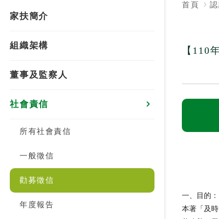
首頁
認
家扶簡介
組織架構
【11
董事及監察人
社會責信
所有社會責信
一般徵信
勸募徵信
一、目的：
年度報告
本著「及時