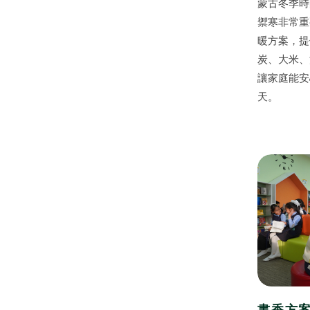
蒙古冬季時
禦寒非常重
暖方案，提
炭、大米、
讓家庭能安
天。
熱門關鍵字
用愛包圍