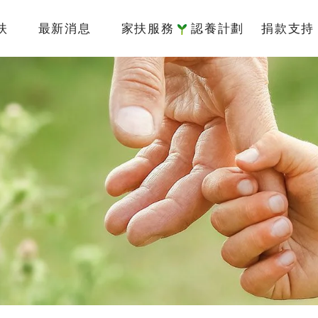
扶
最新消息
家扶服務
認養計劃
捐款支持
簡介
國內服務
認養介紹
捐款專
架構
國際服務
我要認養
捐款方
監察人
倡議研究
認養寫真
捐款徵
責信
認養Q&A
捐款 Q&
沿革
據點
物
專區