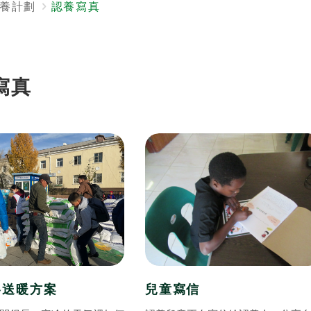
養計劃
認養寫真
寫真
冬送暖方案
兒童寫信