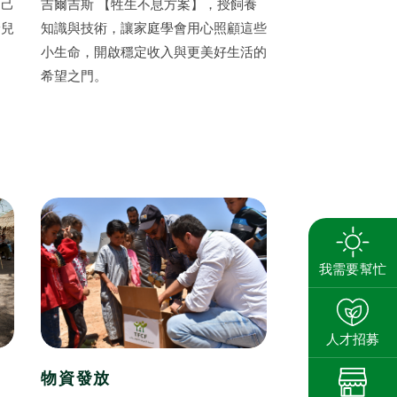
自己
吉爾吉斯 【牲生不息方案】，授飼養
給兒
知識與技術，讓家庭學會用心照顧這些
小生命，開啟穩定收入與更美好生活的
希望之門。
搜尋
我需要幫忙
養
人才招募
物資發放