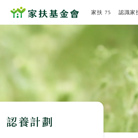
家扶 75
認識家
系列活動
家扶
家的故事
組織
董事及
社會
歷史
服務
認養計劃
刊
影音