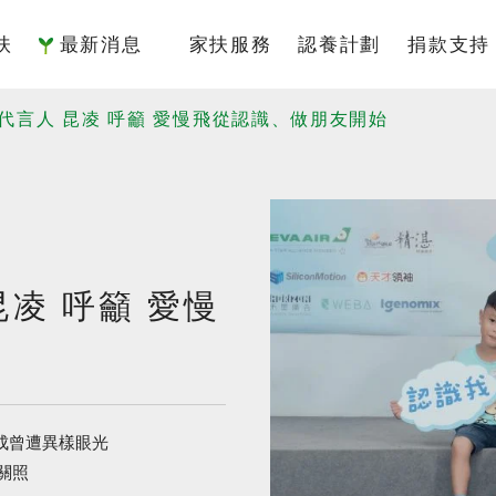
扶
最新消息
家扶服務
認養計劃
捐款支持
簡介
國內服務
認養介紹
捐款專
 代言人 昆凌 呼籲 愛慢飛從認識、做朋友開始
架構
國際服務
我要認養
捐款方
監察人
倡議研究
認養寫真
捐款徵
責信
認養Q&A
捐款 Q&
昆凌 呼籲 愛慢
沿革
據點
物
3成曾遭異樣眼光
與關照
專區