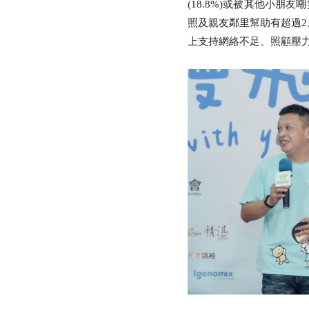
(18.8%)或被其他小朋
照及親友鄰里幫助有超過2成
上支持網絡不足、照顧壓