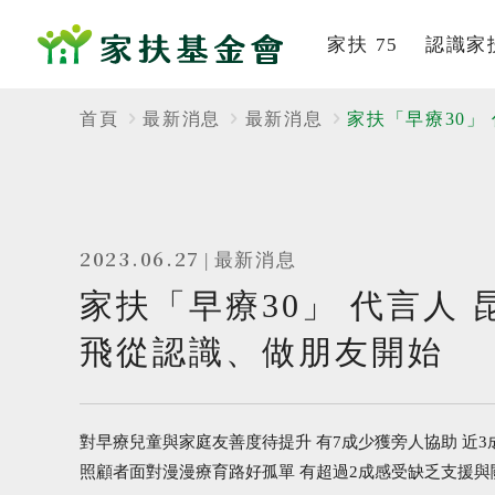
家扶 75
認識家
系列活動
家扶
首頁
最新消息
最新消息
家扶「早療30」
家的故事
組織
董事及
2023.06.27
|
最新消息
社會
家扶「早療30」 代言人 
歷史
飛從認識、做朋友開始
服務
刊
對早療兒童與家庭友善度待提升 有7成少獲旁人協助 近
照顧者面對漫漫療育路好孤單 有超過2成感受缺乏支援
影音