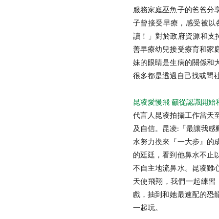
服務家庭巫魚子的爸爸分
子曾接受早療，感受被以
熱門關鍵字
用愛包圍
讀！」對於政府資源和支持
善早療幼兒接受療育和家
妹的眼睛是生病的關係和
很多都是透過自己找或問
昆凌愛慢飛 籲從認識開始
代言人昆凌拍攝工作當天
及自信。昆凌:「最讓我
水努力換來『一大步』的
的廷廷，看到他鼻水不止
不自主地流鼻水。昆凌雖
天使飛翔，我們一起練習
戲，抽到和她最速配的恐
一起玩。