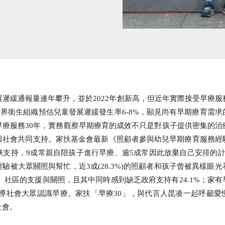
遲緩通報量連年攀升，並於2022年創新高，但近年實際接受早療
於世界衛生組織預估兒童發展遲緩發生率6-8%，顯見尚有早期療育需
早療服務30年，實務觀察早期療育的成效不只是對孩子提供密集的治
與社會共同支持。家扶基金會最新《照顧者參與幼兒早期療育服務經
缺支持，9成常親自陪孩子進行早療、逾5成常因此放棄自己安排的計
驗被大眾關照與幫忙，近3成(28.3%)的照顧者和孩子曾被異樣眼
家庭、社區的支援與關照，且其中同時感到缺乏政府支持有24.1%；家
育與宣導社會大眾認識早療。家扶「早療30」，與代言人昆凌一起呼籲
社會。