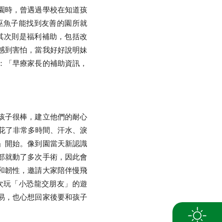
園時，曾遇過學校在知道孩
巫魚子能找到友善的園所就
養
，其次則是福利補助，包括改
感到害怕，當我好好說明妹
：「早療家長的補助資訊，
孩子很棒，建立他們的耐心
花了非常多時間、汗水、淚
」開始。像到園當天新認識
部就動了多次手術，因此會
和韌性，邀請大家陪伴慢飛
次玩「小恐龍交朋友」的遊
易，也心想回家後要和孩子