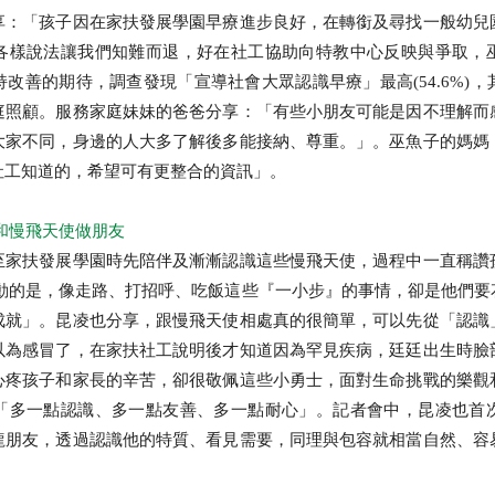
享：「孩子因在家扶發展學園早療進步良好，在轉銜及尋找一般幼兒
各樣說法讓我們知難而退，好在社工協助向特教中心反映與爭取，
公益
義賣品
無窮
兒童保護
認
改善的期待，調查發現「宣導社會大眾認識早療」最高(54.6%)
庭照顧。服務家庭妹妹的爸爸分享：「有些小朋友可能是因不理解而
大家不同，身邊的人大多了解後多能接納、尊重。」。巫魚子的媽媽
社工知道的，希望可有更整合的資訊」。
和慢飛天使做朋友
至家扶發展學園時先陪伴及漸漸認識這些慢飛天使，過程中一直稱讚
感動的是，像走路、打招呼、吃飯這些『一小步』的事情，卻是他們要
成就」。昆凌也分享，跟慢飛天使相處真的很簡單，可以先從「認識
以為感冒了，在家扶社工說明後才知道因為罕見疾病，廷廷出生時臉
心疼孩子和家長的辛苦，卻很敬佩這些小勇士，面對生命挑戰的樂觀
「多一點認識、多一點友善、多一點耐心」。記者會中，昆凌也首
龍朋友，透過認識他的特質、看見需要，同理與包容就相當自然、容