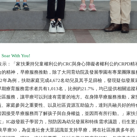
 With You!
示：「家扶秉持兒童權利公約CRC與身心障礙者權利公約CRPD
合的精神，早療服務推動，除了大同育幼院及發展學園有專業團隊服
22年為例，扶助家庭完成4,672名幼兒及其手足篩檢，發現疑似發
期療育服務需求者共有1,013名，比例約21.7%，均已提供相關追
社區服務，讓早療可以到達有需要的地方。在身障早療服務推動，家
益、家庭參與之重要性、以及社區資源互助協力，達到共融共好的特
者因接受早療服務而了解孩子與自身權益，並因而有所行動。」家扶
大」IG啟發親子學習力，預防因為幼兒發展和特殊需求議題，衍生更
扶早療30，為促進社會大眾認識並支持早療，將在社區推廣多年的