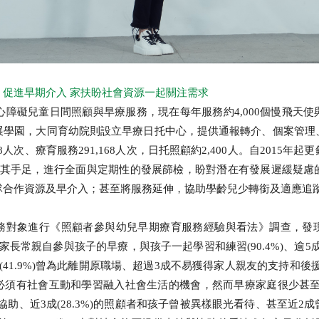
促進早期介入 家扶盼社會資源一起關注需求
身心障礙兒童日間照顧與早療服務，現在每年服務約4,000個慢飛天
展學園，大同育幼院則設立早療日托中心，提供通報轉介、個案管理
8人次、療育服務291,168人次，日托照顧約2,400人。自2015
及其手足，進行全面與定期性的發展篩檢，盼對潛在有發展遲緩疑慮
隊合作資源及早介入；甚至將服務延伸，協助學齡兒少轉銜及適應追
務對象進行《照顧者參與幼兒早期療育服務經驗與看法》調查，發
長常親自參與孩子的早療，與孩子一起學習和練習(90.4%)、逾5成(
41.9%)曾為此離開原職場、超過3成不易獲得家人親友的支持和後援(
須有社會互動和學習融入社會生活的機會，然而早療家庭很少甚至未曾
照與協助、近3成(28.3%)的照顧者和孩子曾被異樣眼光看待、甚至近