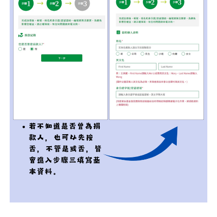
用愛包圍
公益
義賣品
無窮
兒童保護
認養