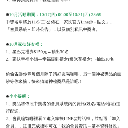
🛎️
10月活動期間：10/17(四) 00:00至10/31(四) 23:59
中獎名單將於11/5(二)公佈在「家扶官方Line@－貼文」、
「會員系統－即時公告」，以及個別私訊中獎者。
🛎️
10月家扶好友禮：
1、星巴克禮券$150元→抽出30名
2、家扶幸福小舖—幸福爆到禮盒(爆米花禮盒)→抽出10名
偷偷告訴你💬每個月除了請好友喝咖啡，另一個神祕獎品的面
紗等你來摘，快來猜猜神秘獎品是誰吧！
🛎️
小小提醒：
1、獎品將依照中獎者的會員系統內的資訊(姓名/電話/地址)進
行配送。
2、會員編號哪裡看？進入家扶LINE@對話框，並點選「加入
會員」，註冊完成後即可在「我的會員資訊→基本資料修改」