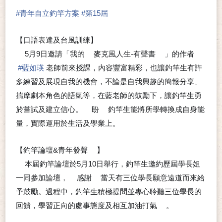
#
青年自立釣竿方案
#
第15屆
【口語表達及台風訓練】
5月9日邀請「我的
麥克風人生-有聲書
」的作者
💗
🎤
📚
👉
#
藍如瑛
老師前來授課，內容豐富精彩，也讓釣竿生有許
多練習及展現自我的機會，不論是自我興趣的簡報分享、
揣摩劇本角色的語氣等，在藍老師的鼓勵下，讓釣竿生勇
於嘗試及建立信心。
盼
釣竿生能將所學轉換成自身能
❤
❤
量，實際運用於生活及學業上。
【釣竿論壇&青年發聲
】
📣
本屆釣竿論壇於5月10日舉行，釣竿生邀約歷屆學長姐
💗
一同參加論壇，
感謝
當天有三位學長願意遠道而來給
❤
❤
予鼓勵。過程中，釣竿生積極提問並專心聆聽三位學長的
回饋，學習正向的處事態度及相互加油打氣
。
💪