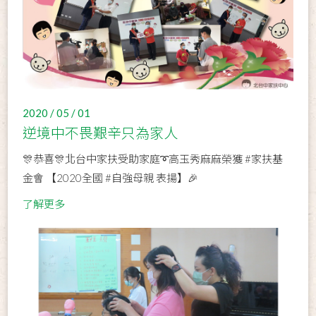
2020 / 05 / 01
逆境中不畏艱辛只為家人
🎊恭喜🎊北台中家扶受助家庭➰高玉秀麻麻榮獲 #家扶基
金會 【2020全國 #自強母親 表揚】🎉
了解更多