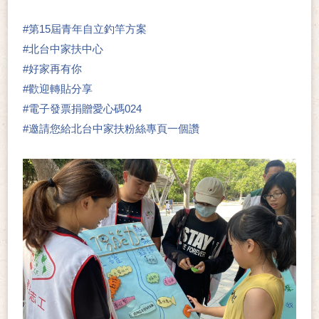
#
第15屆青年自立釣竿方案
#
北台中家扶中心
#
好家再有你
#
歡迎轉貼分享
#
電子發票捐贈愛心碼024
#
邀請您給北台中家扶粉絲專頁一個讚
👍