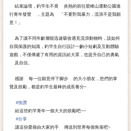
結束論壇，釣竿生不畏
炎熱的前往鰲峰山運動公園進
💗
🌞
行青年發聲
，主題為
「不要對我暴力，流浪不是我願
📣
👉
意！」
為了讓不同年齡層能迅速吸收遇見流浪動物時，該如何
💗
自我保護的知識，釣竿生自行設計一齣小短劇及互動體驗
遊戲，不僅傳遞了有用的資訊給大眾，也提升自己的勇氣
及自信。
💪
感謝
每一位願意停下腳步
的大小朋友，您們的掌
❤
❤
👣
聲及鼓勵，都是釣竿生最棒的成長養分~
🙂
#
按讚
🍀
給這些釣竿青年一個大大的鼓勵吧~~
😉
#
分享
🍀
讓這份愛藉由大家的手
傳送到世界每個角落吧~
🖐
❤