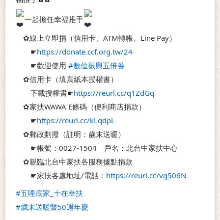
一起擔任幸福推手
　✿線上立即捐（信用卡、ATM轉帳、Line Pay）
　　☛
https://donate.ccf.org.tw/24
　　☛歡迎使用 
#數位振興五倍券
　✿信用卡（填寫紙本授權書）
　　下載授權書☛
https://reurl.cc/q1ZdGq
　✿家扶WAWA E條碼（便利商店捐款）
　　☛
https://reurl.cc/kLqdpL
　✿郵政劃撥（註明：歲末送暖）
　　☛帳號：0027-1504　戶名：北台中家扶中心
　✿親臨北台中家扶各服務據點捐款
　　☛家扶各處地址/電話：
https://reurl.cc/vg506N
#五哩底家_十在幸扶
#歲末送暖暨50週年慶