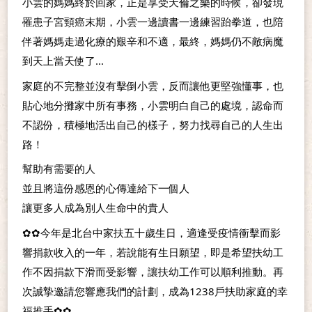
小雲的媽媽終於回家，正是享受天倫之樂的時候，卻發現
罹患子宮頸癌末期，小雲一邊讀書一邊練習跆拳道，也陪
伴著媽媽走過化療的艱辛和不適，最終，媽媽仍不敵病魔
到天上當天使了...
家庭的不完整並沒有擊倒小雲，反而讓他更堅強懂事，也
貼心地分攤家中所有事務，小雲明白自己的處境，認命而
不認份，積極地活出自己的樣子，努力找尋自己的人生出
路！
幫助有需要的人
並且將這份感恩的心傳達給下一個人
讓更多人成為別人生命中的貴人
✿✿今年是北台中家扶五十歲生日，適逢受疫情衝擊而影
響捐款收入的一年，若說能有生日願望，即是希望扶幼工
作不因捐款下滑而受影響，讓扶幼工作可以順利推動。再
次誠摯邀請您響應我們的計劃，成為1238戶扶助家庭的幸
福推手✿✿