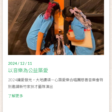
2024 / 12 / 11
以音樂為公益築愛
2024讓愛發光，大地讚頌－心築愛樂合唱團慈善音樂會特
別邀請新竹家扶才藝隊演出
了解更多