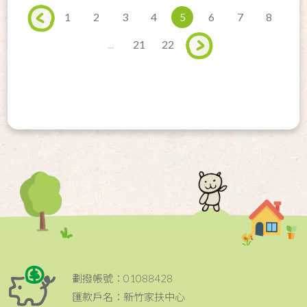
1
2
3
4
5
6
7
8
...
21
22
劃撥帳號：01088428
匯款戶名：新竹家扶中心