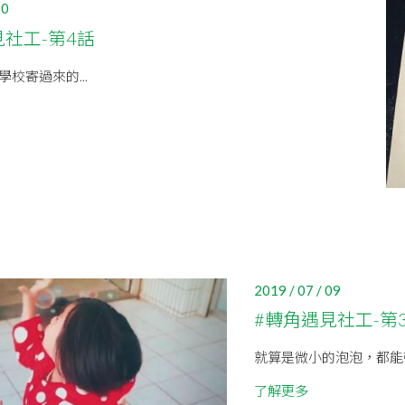
20
見社工-第4話
校寄過來的...
2019 / 07 / 09
#轉角遇見社工-第
就算是微小的泡泡，都能
了解更多