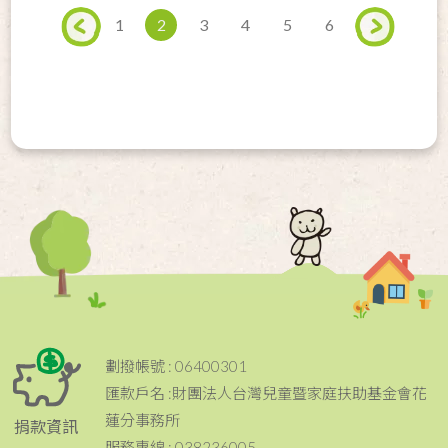
1
2
3
4
5
6
劃撥帳號 : 06400301
匯款戶名 :財團法人台灣兒童暨家庭扶助基金會花
蓮分事務所
捐款資訊
服務專線 : 038236005