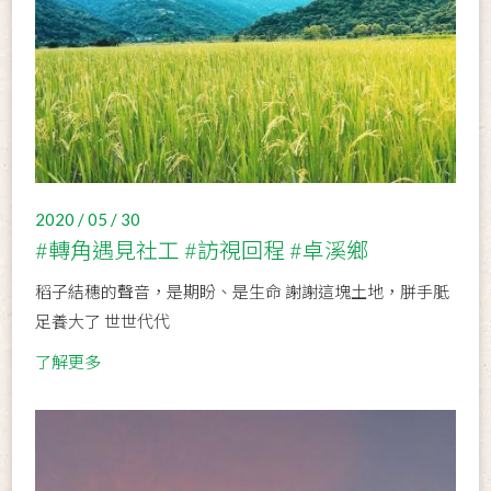
2020 / 05 / 30
#轉角遇見社工 #訪視回程 #卓溪鄉
稻子結穗的聲音，是期盼、是生命 謝謝這塊土地，胼手胝
足養大了 世世代代
了解更多