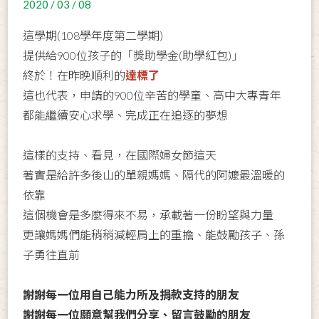
2020 / 03 / 08
這學期(108學年度第二學期)
提供給900位孩子的「獎助學金(助學紅包)」
終於！在昨晚順利的
達標了
這也代表，申請的900位辛苦的學童、高中大專青年
都能繼續安心求學、完成正在追逐的夢想
這樣的支持、看見，在國際婦女節這天
著實是給許多後山的單親媽媽、隔代的阿嬤最溫暖的
依靠
這個機會是多麼得來不易，承載著一份盼望與力量
更讓媽媽們能稍稍減輕肩上的重擔、能鼓勵孩子、孫
子勇往直前
謝謝每一位用自己能力所及捐款支持的朋友
謝謝每一位願意幫我們分享、留言鼓勵的朋友