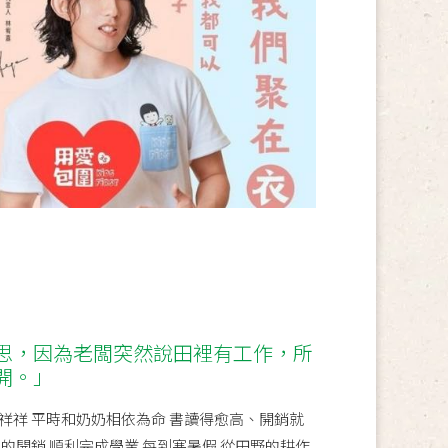
思，因為老闆突然說田裡有工作，所
開。」
祥祥 平時和奶奶相依為命 書讀得愈高、開銷就
的開銷 順利完成學業 每到寒暑假 從田野的耕作