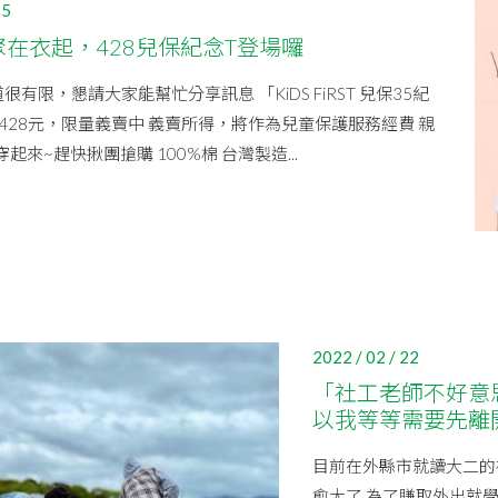
15
聚在衣起，428兒保紀念T登場囉
有限，懇請大家能幫忙分享訊息 「KiDS FiRST 兒保35紀
428元，限量義賣中 義賣所得，將作為兒童保護服務經費 親
起來~趕快揪團搶購 100%棉 台灣製造...
2022 / 02 / 22
「社工老師不好意
以我等等需要先離
目前在外縣市就讀大二的
愈大了 為了賺取外出就學