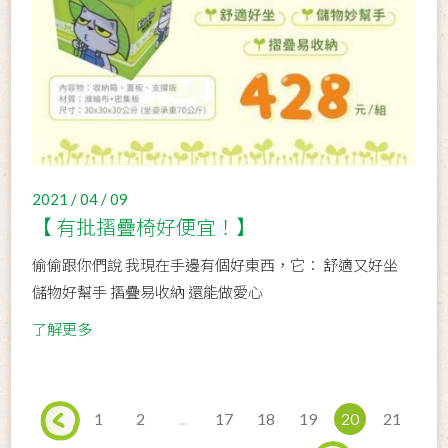
2021 / 04 / 09
【 有批摺疊椅好便宜！】
偷偷跟你們說 我現在手邊有個好東西，它： 舒適又好坐
儲物好幫手 摺疊易收納 還能做愛心
了解更多
1
2
...
17
18
19
20
21