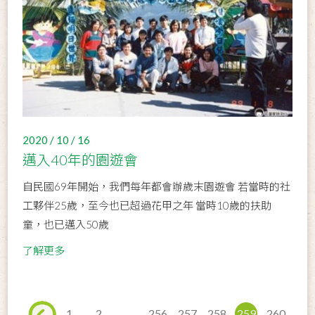
2020 / 10 / 16
邁入40年的園遊會
自民國69年開始，我們每年都會辦歲末園遊會 若當時的社
工夥伴25歲，至今也已超過花甲之年 當時10歲的扶助
童，也已邁入50歲
了解更多
1
2
...
256
257
258
259
260