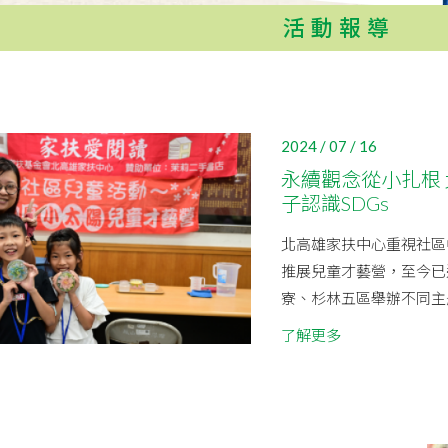
活動報導
2024 / 07 / 16
永續觀念從小扎根
子認識SDGs
北高雄家扶中心重視社區
推展兒童才藝營，至今已
寮、杉林五區舉辦不同主題
了解更多