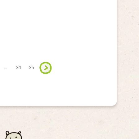
...
34
35