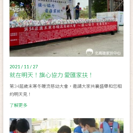
2021 / 11 / 27
就在明天！旗心協力 愛匯家扶！
第34屆歲末寒冬暖流慈幼大會，邀請大家共襄盛舉和您相
約明天見！
了解更多