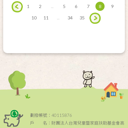
1
2
...
5
6
7
8
9
10
11
...
34
35
劃撥帳號：40115876
戶 名：財團法人台灣兒童暨家庭扶助基金會高