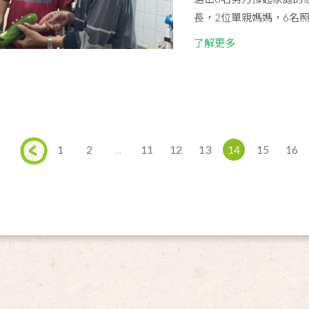
長，2位單親媽媽，6名照
了解更多
1
2
...
11
12
13
14
15
16