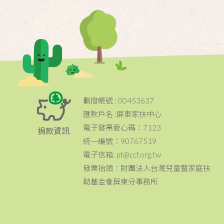
劃撥帳號 : 00453637
匯款戶名 :屏東家扶中心
電子發票愛心碼：7123
捐款資訊
統一編號：90767519
電子信箱: pt@ccf.org.tw
發票抬頭：財團法人台灣兒童暨家庭扶
助基金會屏東分事務所