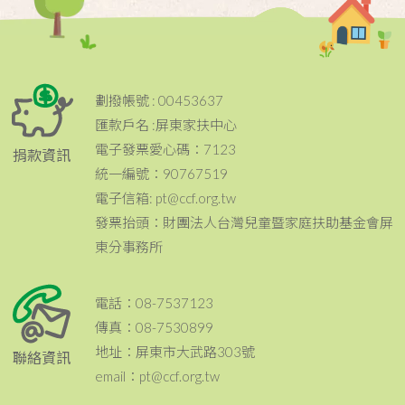
劃撥帳號 : 00453637
匯款戶名 :屏東家扶中心
電子發票愛心碼：7123
捐款資訊
統一編號：90767519
電子信箱: pt@ccf.org.tw
發票抬頭：財團法人台灣兒童暨家庭扶助基金會屏
東分事務所
電話：08-7537123
傳真：08-7530899
地址：屏東市大武路303號
聯絡資訊
email：pt@ccf.org.tw