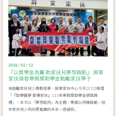
2026 / 02 / 12
『以獎學金為翼 助家扶兒夢想啟航』 屏東
家扶頒發寒假獎助學金勉勵家扶學子
為鼓勵家扶兒少勇敢逐夢，屏東家扶中心今天(2/12)辦理
「『助學圓夢 愛傳家扶』115年寒假獎助學金頒獎典
禮」，本次以「夢想起飛」為主題，象徵以飛機啟航，陪
伴家扶兒少飛向更寬廣的未來。透過祝...