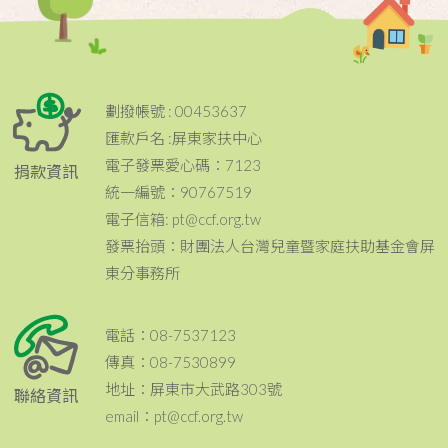
劃撥帳號 : 00453637
匯款戶名 :屏東家扶中心
電子發票愛心碼：7123
捐款資訊
統一編號：90767519
電子信箱: pt@ccf.org.tw
發票抬頭：財團法人台灣兒童暨家庭扶助基金會屏
東分事務所
電話：08-7537123
傳真：08-7530899
地址：屏東市大武路303號
聯絡資訊
email：pt@ccf.org.tw