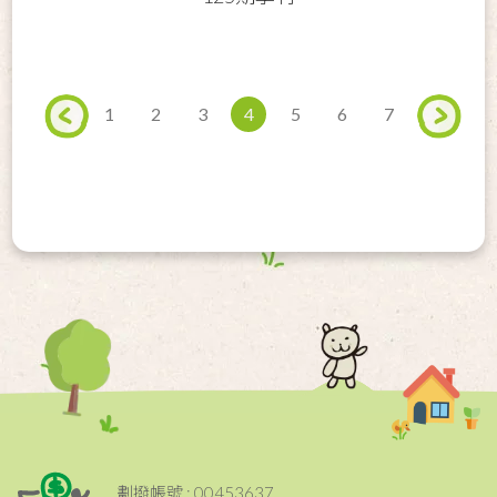
1
2
3
4
5
6
7
劃撥帳號 : 00453637