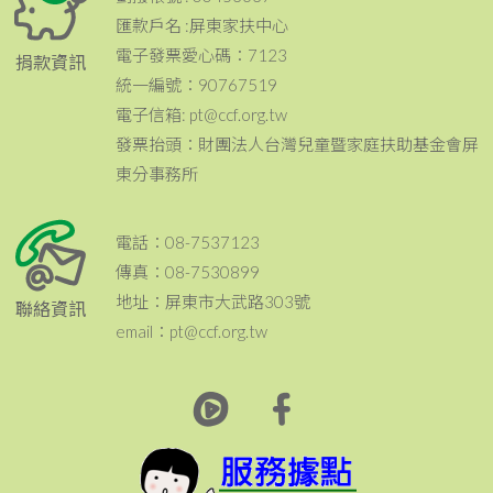
匯款戶名 :屏東家扶中心
電子發票愛心碼：7123
捐款資訊
統一編號：90767519
電子信箱: pt@ccf.org.tw
發票抬頭：財團法人台灣兒童暨家庭扶助基金會屏
東分事務所
電話：08-7537123
傳真：08-7530899
地址：屏東市大武路303號
聯絡資訊
email：pt@ccf.org.tw