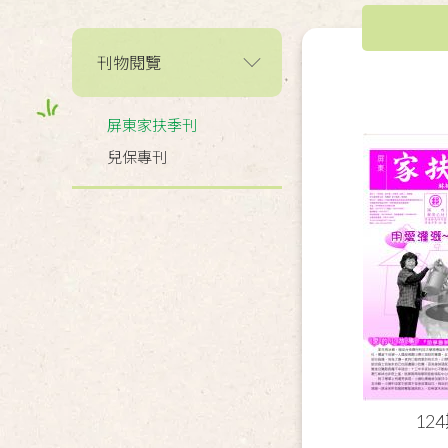
刊物閱覽
屏東家扶季刊
兒保專刊
12