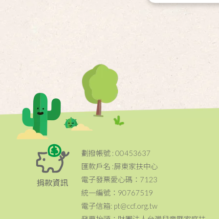
劃撥帳號 : 00453637
匯款戶名 :屏東家扶中心
電子發票愛心碼：7123
捐款資訊
統一編號：90767519
電子信箱: pt@ccf.org.tw