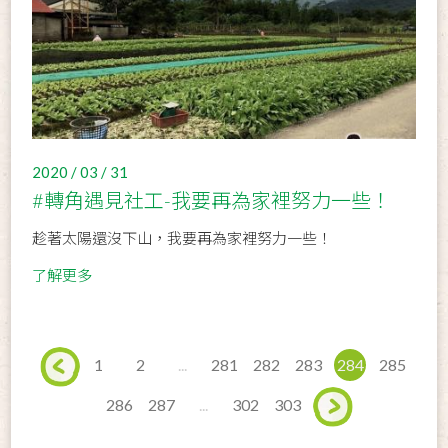
2020 / 03 / 31
#轉角遇見社工-我要再為家裡努力一些！
趁著太陽還沒下山，我要再為家裡努力一些！
了解更多
1
2
...
281
282
283
284
285
286
287
...
302
303