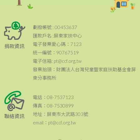
劃撥帳號 : 00453637
匯款戶名 :屏東家扶中心
電子發票愛心碼：7123
捐款資訊
統一編號：90767519
電子信箱: pt@ccf.org.tw
發票抬頭：財團法人台灣兒童暨家庭扶助基金會屏
東分事務所
電話：08-7537123
傳真：08-7530899
地址：屏東市大武路303號
聯絡資訊
email：pt@ccf.org.tw