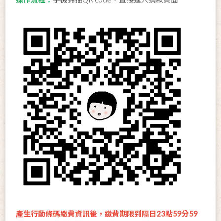
產生行動條碼繳費資訊後，繳費期限到隔日23點59分59