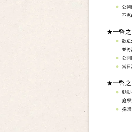
公開
不克
★一幣之
歡迎
並將
公開
當日
★一幣之
動動
庭學
捐贈