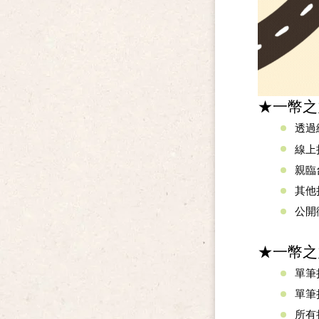
★
一幣之
透過
線上
親臨
其他
公開
★
一幣之
單筆
單筆
所有