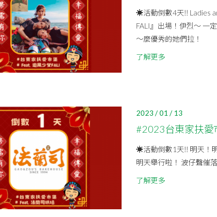
☀活動倒數4天‼ Ladies
FALI』出場！伊烈～ 
～麼優秀的她們拉！
了解更多
2023 / 01 / 13
#2023台東家扶
☀活動倒數1天‼ 明天！
明天舉行啦！ 波仔聲催落
了解更多