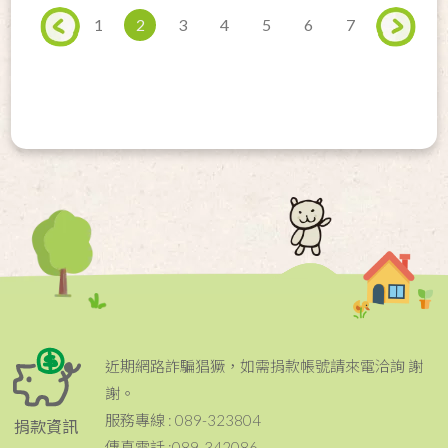
1
2
3
4
5
6
7
近期網路詐騙猖獗，如需捐款帳號請來電洽詢 謝
謝。
服務專線 : 089-323804
捐款資訊
傳真電話 :089-342086