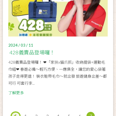
2024 / 03 / 11
428義賣品登場囉！
428義賣品登場囉！ ❤「家扶x貓爪抓」收納提袋+運動毛
巾組❤ 春遊必備～輕巧方便、一應俱全，讓您的愛心袋著
孩子走得更遠！ 裝衣鞋帶毛巾～就出發 旅遊健身出差～都
可行 可套行李...
了解更多
1
2
3
4
5
6
7