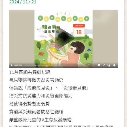
2024 / 11 / 21
11月四颱共舞創紀錄
氣候變遷導致天然災害頻仍
俗話說「愈窮愈見災」、「災後更見窮」
指災前抗災能力和災後復原能力
易使得弱勢者更弱勢
貧窮與災難兩者間惡性循環
嚴重威脅兒童的 #生存及發展權