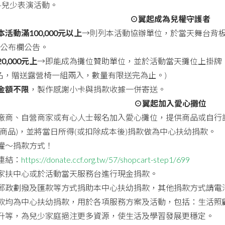
現-兒少表演活動。
⊙翼起成為兒權守護者
活動滿100,000元以上
→則列本活動協辦單位，於當天舞台背
公布欄公告。
0,000元上
→即能成為攤位贊助單位，並於活動當天攤位上掛牌
0名，贈送露營椅一組兩入，數量有限送完為止。)
金額不限
，製作感謝小卡與捐款收據一併寄送。
⊙翼起加入愛心攤位
廠商、自營商家或有心人士報名加入愛心攤位，提供商品或自行
(商品)，並將當日所得(或扣除成本後)捐款做為中心扶幼捐款。
權～捐款方式！
連結：
https://donate.ccf.org.tw/57/shopcart-step1/699
家扶中心或於活動當天服務台進行現金捐款。
郵政劃撥及匯款等方式捐助本中心扶幼捐款，其他捐款方式請電
款均為中心扶幼捐款，用於各項服務方案及活動，包括：生活照
升等，為兒少家庭挹注更多資源，使生活及學習發展更穩定。