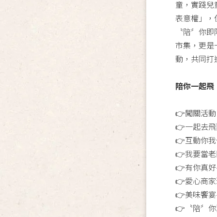
童，實踐兒
表意權」，
〝陪〞你即
市集，更是
動，共同打
陪你一起飛
👉闖關活
👉一起去飛
👉互動你
👉我要當
👉有你真
👉愛心商
👉美味饗
👉〝陪〞