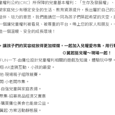
童權利公約(CRC）所保障的兒童基本權利：「生存及發展權」
使家庭兒少有穩定安全的生活、教育資源提升，長出屬於自己的
陪伴、培力的意思，我們邀請您一同為孩子們築起希望的天空，
一個讓兒童權利被看見、被尊重的平台。帶上您的家人和朋友，
造一個溫暖、安全的成長環境！
，讓孩子們的笑容綻放得更加燦爛。一起加入兒權愛市集，用行
⊙翼起挺兒權～現場一起！
動FUN一下-由攤位設計兒童權利相關的遊戲及知識，體驗玩中學
翔-AR塗鴉互動，小孩的最愛。
我他-現場親子組隊競賽。
老闆-小老闆市集。
好-自強兒童與家庭表揚。
家聚集-招募商品經濟又實惠
宴-購買攤位美食也能做公益。
你翼起-方案活動靜態展。