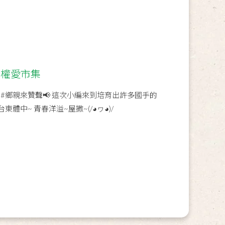
兒權愛市集
#鄉親來贊聲📢 這次小編來到培育出許多國手的
體中~ 青春洋溢~屋撒~(/◕ヮ◕)/