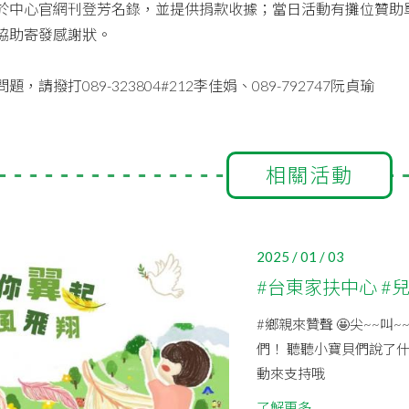
於中心官網刊登芳名錄，並提供捐款收據；當日活動有攤位贊助單
協助寄發感謝狀。
題，請撥打089-323804#212李佳娟、089-792747阮貞瑜
相關活動
2025 / 01 / 03
#台東家扶中心 #
#鄉親來贊聲 🤩尖~~叫
們！ 聽聽小寶貝們說了什
動來支持哦
了解更多