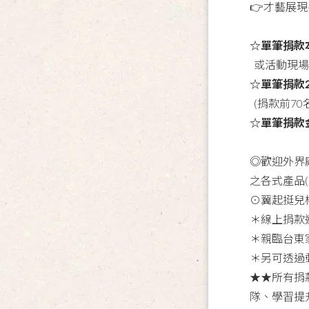
👉才藝展
☆單筆捐款本
或活動現場
☆單筆捐款2
(捐款前7
☆單筆捐款
◎歡迎外界
之各式產品
⊙翼起挺兒
＊線上捐款
＊親臨台東
＊另可透過
★★所有捐
隊、學習提