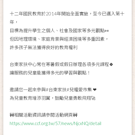
十二年國民教育於2014年開始全面實施，至今已邁入第十
年，
目標為提升學生之個人、社會及國家等多元觀點👀
但因地理環境、家庭背景與經濟困境等多重因素，
許多孩子無法獲得良好的教育權利
台東家扶中心常在寒暑假或假日辦理各項多元課程🍀
讓服務的兒童能獲得多元的學習與觀點！
邀請您一起來參與#台東家扶#兒權愛市集 ❤
為兒童教育增添羽翼，鼓勵兒童勇敢飛翔🚀
🚧相關活動資訊請參閱活動網頁🚧
https://www.ccf.org.tw/57/news/NjcxNQ/detail