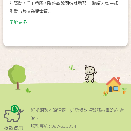
年贊助 #手工香腸 #隆盛商號闆娘林秀琴， 邀請大家一起
到愛市集 #為兒童贊...
了解更多
近期網路詐騙猖獗，如需捐款帳號請來電洽詢 謝
謝。
服務專線 : 089-323804
捐款資訊