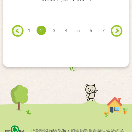
1
2
3
4
5
6
7
近期網路詐騙猖獗，如需捐款帳號請來電洽詢 謝