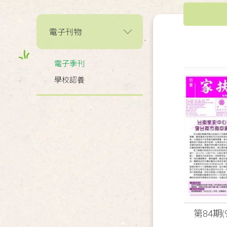
電子刊物
電子季刊
學校認養
第84期(